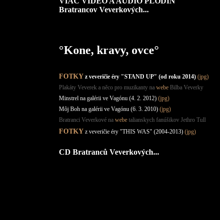
VIAC VIDEO A AUDIO PLODÍN
Bratrancov Veverkových...
°Kone, kravy, ovce°
FOTKY
z veveričie éry "STAND UP" (od roku 2014)
(jpg)
Plakáty Veverek a něco pro muzikanty na
webe
Bilba Veverky
Minstrel na galérii ve Vagónu (4. 2. 2012)
(jpg)
Môj Boh na galérii ve Vagónu (6. 3. 2010)
(jpg)
Bratranci Veverkové na
webe
talianskych fanúšikov Jethro Tull
FOTKY
z veveričie éry "THIS WAS" (2004-2013)
(jpg)
CD Bratranců Veverkových...