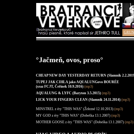
GRUN
°Jačmeň, ovos, proso°
CHEAP NEW DAY YESTERDAY RETURN (Slamník 2.2.2019
TUPEJ JAK CIHLA jako AQUALUNGovo BOURÉE
(sraz FCJT, Čeřínek 10.9.2016)
(mp3)
AQUALUNG & LYFC (Baryton 3.5.2015)
(mp3)
LICK YOUR FINGERS CLEAN (Slamník 24.11.2014)
(mp3)
MINSTREL z éry "THIS WAS" (Železné 12.10.2013)
(mp3)
MY GOD z éry "THIS WAS" (Dobeška 13.1.2007)
(mp3)
MOTHER GOOSE z éry "THIS WAS" (Dobeška 13.1.2007)
(mp3)