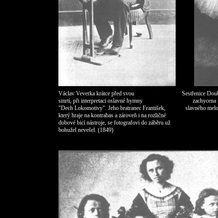
Václav Veverka krátce před svou
Sestřenice Dou
smrtí, při interpretaci
oslavné hymny
zachycena 
"Dech Lokomotivy".
Jeho bratranec František,
slavného melo
který hraje na kontrabas
a zároveň
i na rozličné
dobové bicí nástroje, se fotografovi do záběru už
bohužel nevešel. (1849)