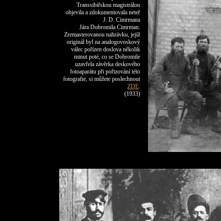
Transsibiřskou magistrálou
objevila a zdokumentovala neteř
J. D. Cimrmana
Jára Dobromila Cimrman.
Zremasterovanou nahrávku, jejíž
originál byl na analogovoskový
válec pořízen doslova několik
minut poté, co se Dobromile
uzavřela závěrka deskového
fotoaparátu při pořizování této
fotografie, si můžete poslechnout
ZDE
.
(1933)