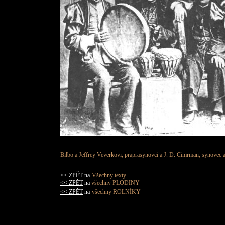
Bilbo a Jeffrey Veverkovi, praprasynovci a J. D. Cimrman, synovec a
<< ZPĚT
na
Všechny texty
<< ZPĚT
na
všechny PLODINY
<< ZPĚT
na
všechny ROLNÍKY