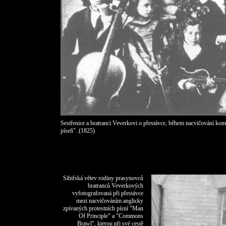
Sestřenice a bratranci Veverkovi o přestávce, během nacvičování kom
píseň". (1825)
Sibiřská větev rodiny prasynovců
bratranců Veverkových
vyfotografovaná při přestávce
mezi nacvičováním anglicky
zpívaných protestních písní "Man
Of Principle" a "Commons
Brawl", kterou při své cestě