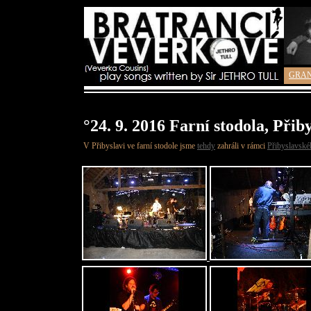
GRA
°24. 9. 2016 Farní stodola, Přib
V Přibyslavi ve farní stodole jsme
tehdy
zahráli v rámci
Přibyslavsk