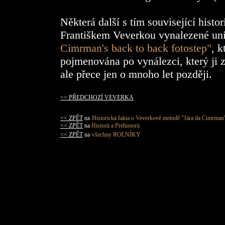
Některá další s tím související histo
Františkem Veverkou vynalezené un
Cimrman's back to back fotostep"
, 
pojmenována po vynálezci, který ji 
ale přece jen o mnoho let později.
<< PŘEDCHOZÍ VEVERKA
<< ZPĚT
na
Historická fakta o Veverkově metodě "Jára da Cimrman's
<< ZPĚT
na
Historii a Prehistorii
<< ZPĚT
na
všechny ROLNÍKY