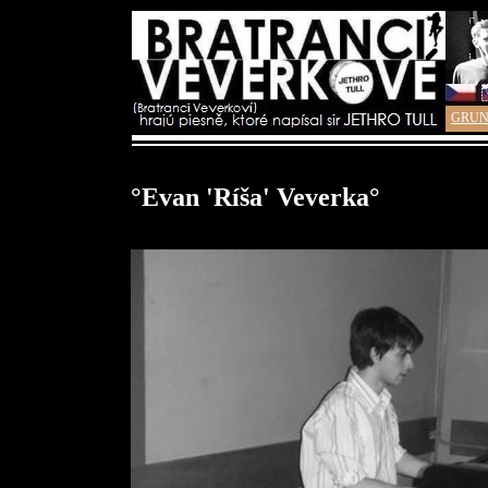
GRUN
°Evan 'Ríša' Veverka°