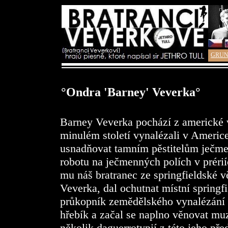
GRUN
°Ondra 'Barney' Veverka°
Barney Veverka pochází z americké v
minulém století vynalézali v Americ
usnadňovat tamním pěstitelům ječme
robotu na ječmenných polích v préri
mu náš bratranec ze springfieldské 
Veverka, dal ochutnat místní springfi
průkopník zemědělského vynalézání 
hřebík a začal se naplno věnovat muz
několik daguerrotypií z této jeho pře