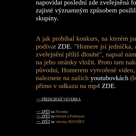
napovídat poslední zde zveřejněná fot
zajisté významným způsobem posílil -
skupiny.
A jak probíhal konkurs, na kterém js
podívat
ZDE
. "Homere jsi jednička, 
zveřejnění příliš dlouhé", napsal ná
na jeho stránky vložit. Proto tam nak
původní, Homerem vytvořené video, 
naleznete na našich
youtubovkách
(b
přímo v odkazu na mp4
ZDE
.
<< PŘEDCHOZÍ VEVERKA
<< ZPĚT
na
Novinky
<< ZPĚT
na
Historii a Prehistorii
<< ZPĚT
na
všechny ROLNÍKY